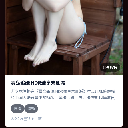
99:14
雾岛追缉 HDR臻享未删减
斯皮尔伯格在《雾岛追缉 HDR臻享未删减》中以压抑笔触描
绘中国大陆背景下的群像：奥卡菲娜、杰西卡·查斯坦等演员
层次丰富。作为一部科幻作品，故事从日常裂缝切入，逐步
高清
流畅
推向不可逆转的结局；视听语言统一，情感落点克制有力。
9.8万
15个月前