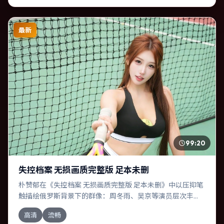
最新
99:20
失控档案 无损画质完整版 足本未删
朴赞郁在《失控档案 无损画质完整版 足本未删》中以压抑笔
触描绘俄罗斯背景下的群像：周冬雨、吴京等演员层次丰
富。作为一部喜剧作品，故事从日常裂缝切入，逐步推向不
高清
流畅
可逆转的结局；视听语言统一，情感落点克制有力。