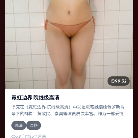
99:32
霓虹边界 院线级高清
徐克在《霓虹边界 院线级高清》中以温暖笔触描绘俄罗斯背
景下的群像：黄政民、秦昊等演员层次丰富。作为一部爱情
作品，故事从日常裂缝切入，逐步推向不可逆转的结局；视
高清
流畅
听语言统一，情感落点克制有力。
5.9千
85个月前