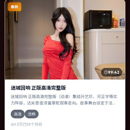
最新
99:42
迷城回响 正版高清完整版
迷城回响 正版高清完整版（动漫）集结孙艺珍、河正宇等实
力阵容，达米恩·查泽雷掌舵叙事走向。故事舞台设定于法
国，围绕一次意外选择展开连锁反应；配乐与色彩高度服务
高清
流畅
于主题，结尾留白耐人寻味。
1.3万
33个月前