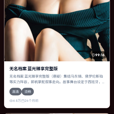
99:16
无名档案 蓝光臻享完整版
无名档案 蓝光臻享完整版（悬疑）集结马东锡、佛罗伦斯·珀
等实力阵容，郭帆掌舵叙事走向。故事舞台设定于西班牙，
围绕一次意外选择展开连锁反应；配乐与色彩高度服务于主
高清
流畅
题，结尾留白耐人寻味。
6.8万
24个月前