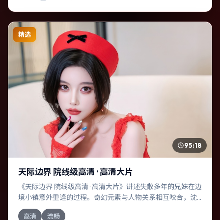
精选
95:18
天际边界 院线级高清 · 高清大片
《天际边界 院线级高清 · 高清大片》讲述失散多年的兄妹在边
境小镇意外重逢的过程。奇幻元素与人物关系相互咬合，沈
腾、黄政民的对手戏尤为出彩。导演达米恩·查泽雷善于在长
高清
流畅
镜头中积蓄张力，本片亦在中国大陆实地取景，增强真实质