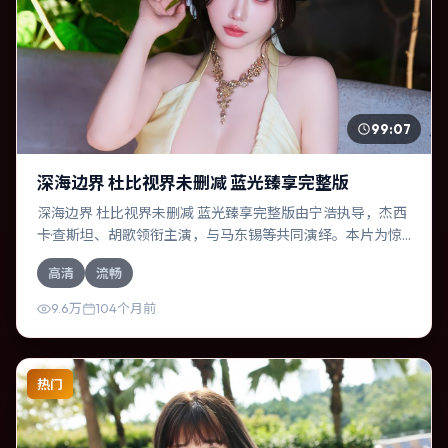
99:07
深海边界 杜比视界未删减 蓝光臻享完整版
深海边界 杜比视界未删减 蓝光臻享完整版由宁浩执导，杰西
卡·查斯坦、胡歌领衔主演，与马东锡等共同演绎。本片为惊
悚类型，主要班底与取景来自美国。时间循环困住主角，每
高清
流畅
一次醒来规则都在改变。影片整体气质明快，节奏紧凑，人
物动机清晰，适合喜欢强情节与细腻表演的观众。
9.6万
104个月前
热门