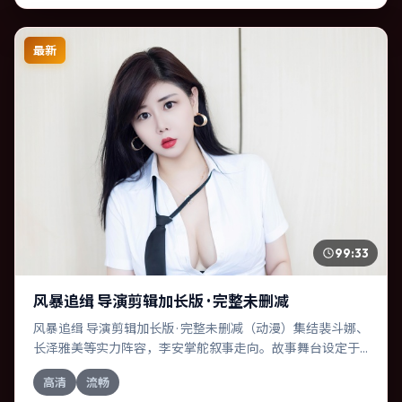
最新
99:33
风暴追缉 导演剪辑加长版 · 完整未删减
风暴追缉 导演剪辑加长版 · 完整未删减（动漫）集结裴斗娜、
长泽雅美等实力阵容，李安掌舵叙事走向。故事舞台设定于
中国香港，围绕一次意外选择展开连锁反应；配乐与色彩高
高清
流畅
度服务于主题，结尾留白耐人寻味。