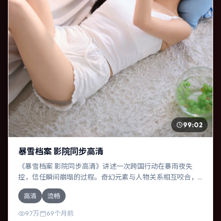
99:02
暴雪档案 影院同步高清
《暴雪档案 影院同步高清》讲述一次跨国行动在暴雨夜失
控，信任瞬间崩塌的过程。奇幻元素与人物关系相互咬合，
长泽雅美、汤唯的对手戏尤为出彩。导演林超贤善于在长镜
高清
流畅
头中积蓄张力，本片亦在中国香港实地取景，增强真实质
感。
9.7万
69个月前