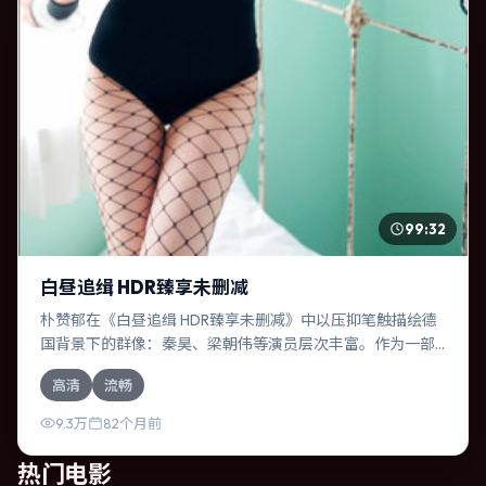
99:32
白昼追缉 HDR臻享未删减
朴赞郁在《白昼追缉 HDR臻享未删减》中以压抑笔触描绘德
国背景下的群像：秦昊、梁朝伟等演员层次丰富。作为一部
传记作品，故事从日常裂缝切入，逐步推向不可逆转的结
高清
流畅
局；视听语言统一，情感落点克制有力。
9.3万
82个月前
热门电影