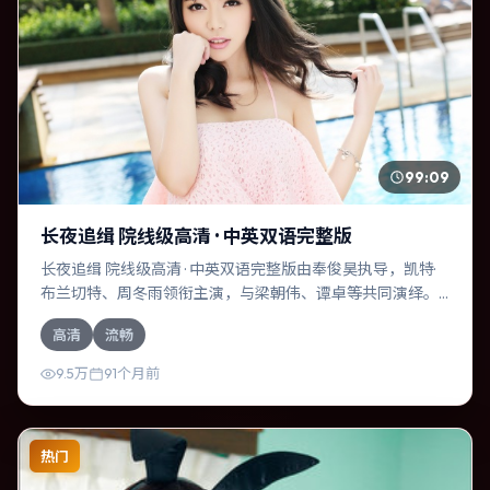
99:09
长夜追缉 院线级高清 · 中英双语完整版
长夜追缉 院线级高清 · 中英双语完整版由奉俊昊执导，凯特·
布兰切特、周冬雨领衔主演，与梁朝伟、谭卓等共同演绎。
本片为爱情类型，主要班底与取景来自印度。一桩旧案被重
高清
流畅
新翻出，真相与谎言交织。影片整体气质浓烈，节奏紧凑，
人物动机清晰，适合喜欢强情节与细腻表演的观众。
9.5万
91个月前
热门