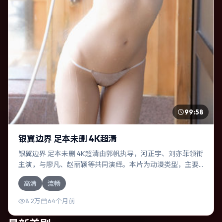
99:58
银翼边界 足本未删 4K超清
银翼边界 足本未删 4K超清由郭帆执导，河正宇、刘亦菲领衔
主演，与廖凡、赵丽颖等共同演绎。本片为动漫类型，主要
班底与取景来自印度。人工智能介入司法审判，人性边界遭
高清
流畅
遇拷问。影片整体气质温暖，节奏紧凑，人物动机清晰，适
合喜欢强情节与细腻表演的观众。
8.2万
64个月前