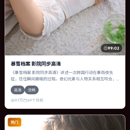
99:02
暴雪档案 影院同步高清
《暴雪档案 影院同步高清》讲述一次跨国行动在暴雨夜失
控，信任瞬间崩塌的过程。奇幻元素与人物关系相互咬合，
长泽雅美、汤唯的对手戏尤为出彩。导演林超贤善于在长镜
高清
流畅
头中积蓄张力，本片亦在中国香港实地取景，增强真实质
感。
9.7万
69个月前
热门