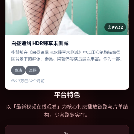
99:32
白昼追缉 HDR臻享未删减
朴赞郁在《白昼追缉 HDR臻享未删减》中以压抑笔触描绘德
国背景下的群像：秦昊、梁朝伟等演员层次丰富。作为一部
传记作品，故事从日常裂缝切入，逐步推向不可逆转的结
高清
流畅
局；视听语言统一，情感落点克制有力。
9.3万
82个月前
平台特色
以「
最新视频在线观看
」为核心打磨播放链路与片单结
构，少套路多实在。