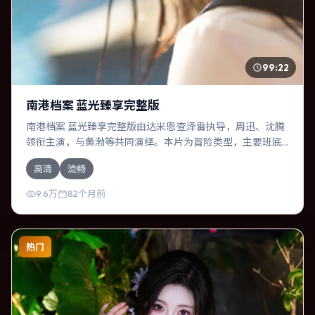
99:22
南港档案 蓝光臻享完整版
南港档案 蓝光臻享完整版由达米恩·查泽雷执导，周迅、沈腾
领衔主演，与黄渤等共同演绎。本片为冒险类型，主要班底
与取景来自加拿大。一次跨国行动在暴雨夜失控，信任瞬间
高清
流畅
崩塌。影片整体气质冷峻，节奏紧凑，人物动机清晰，适合
喜欢强情节与细腻表演的观众。
9.6万
82个月前
热门